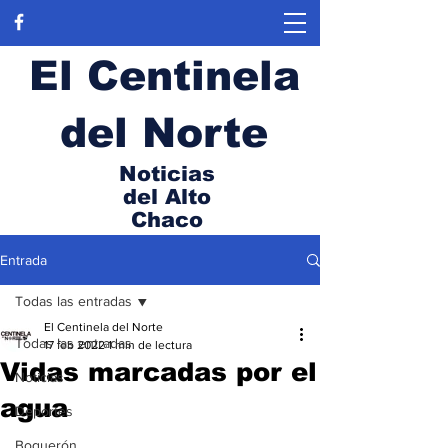
El Centinela
del Norte
Noticias
del Alto
Chaco
Entrada
Todas las entradas
El Centinela del Norte
Todas las entradas
17 feb 2022
1 min de lectura
Vidas marcadas por el
Noticias
agua
Deportes
Boquerón