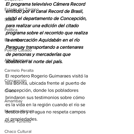
El programa televisivo Cámera Record 
Estado del Tiempo
emitido por el canal Record de Brasil, 
visitó el departamento de Concepción, 
Salud
para realizar una edición del citado 
Política
programa sobre el recorrido que realiza 
Filadelfia
la embarcación Aquidabán en el río 
Paraguay transportando a centenares 
Puerto Casado
de personas y mercaderías que 
Alto Paraguay
abastecen al norte del país.
Carmelo Peralta
El reportero Rogerio Guimaraes visitó la 
Concepción
Isla Bonita, ubicada frente al puerto de 
Concepción, donde los pobladores 
Chaco
brindaron sus testimonios sobre cómo 
Amambay
es la vida en la región cuando el río se 
Nuestra Historia
desborda y el agua no respeta campos 
ni propiedades.
Norte Turismo
Chaco Cultural