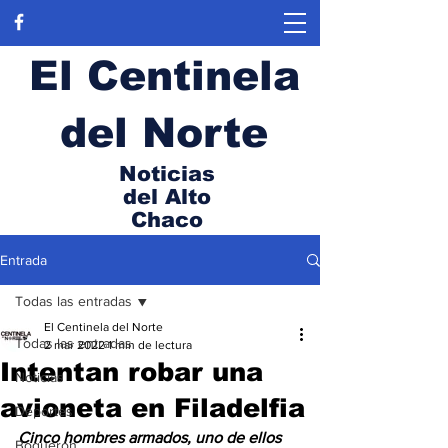
El Centinela
del Norte
Noticias
del Alto
Chaco
Entrada
Todas las entradas
El Centinela del Norte
Todas las entradas
2 mar 2022
1 min de lectura
Intentan robar una
Noticias
avioneta en Filadelfia
Deportes
Cinco hombres armados, uno de ellos 
Boquerón