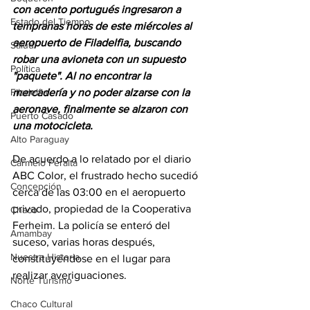
con acento portugués ingresaron a 
Estado del Tiempo
tempranas horas de este miércoles al 
aeropuerto de Filadelfia, buscando 
Salud
robar una avioneta con un supuesto 
Política
"paquete". Al no encontrar la 
Filadelfia
mercadería y no poder alzarse con la 
aeronave, finalmente se alzaron con 
Puerto Casado
una motocicleta.
Alto Paraguay
De acuerdo a lo relatado por el diario 
Carmelo Peralta
ABC Color, el frustrado hecho sucedió 
Concepción
cerca de las 03:00 en el aeropuerto 
privado, propiedad de la Cooperativa 
Chaco
Ferheim. La policía se enteró del 
Amambay
suceso, varias horas después, 
Nuestra Historia
constituyéndose en el lugar para 
realizar averiguaciones.
Norte Turismo
Chaco Cultural