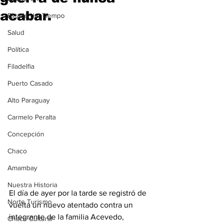
acabar.
Estado del Tiempo
Salud
Política
Filadelfia
Puerto Casado
Alto Paraguay
Carmelo Peralta
Concepción
Chaco
Amambay
Nuestra Historia
El día de ayer por la tarde se registró de 
Norte Turismo
vuelta un nuevo atentado contra un 
integrante de la familia Acevedo, 
Chaco Cultural