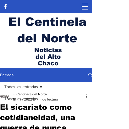
El Centinela
del Norte
Noticias
del Alto
Chaco
Entrada
Todas las entradas
El Centinela del Norte
Todas las entradas
18 may 2022
2 min de lectura
El sicariato como
Noticias
cotidianeidad, una
Deportes
guerra de nunca
Boquerón