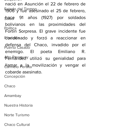
nació en Asunción el 22 de febrero de 
Estado del Tiempo
1906 y fue asesinado el 25 de febrero, 
hace 91 años (1927) por soldados 
Salud
bolivianos en las proximidades del 
Política
Fortín Sorpresa. El grave incidente fue 
Filadelfia
condenado y forzó a reaccionar en 
defensa del Chaco, invadido por el 
Puerto Casado
enemigo. El poeta Emiliano R. 
Alto Paraguay
Fernández utilizó su genialidad para 
llamar a la movilización y vengar el 
Carmelo Peralta
cobarde asesinato. 
Concepción
Chaco
Amambay
Nuestra Historia
Norte Turismo
Chaco Cultural