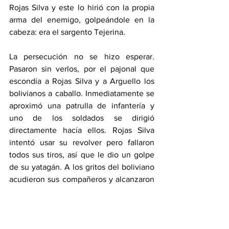
Rojas Silva y este lo hirió con la propia 
arma del enemigo, golpeándole en la 
cabeza: era el sargento Tejerina.
La persecución no se hizo esperar. 
Pasaron sin verlos, por el pajonal que 
escondía a Rojas Silva y a Arguello los 
bolivianos a caballo. Inmediatamente se 
aproximó una patrulla de infantería y 
uno de los soldados se dirigió 
directamente hacía ellos. Rojas Silva 
intentó usar su revolver pero fallaron 
todos sus tiros, así que le dio un golpe 
de su yatagán. A los gritos del boliviano 
acudieron sus compañeros y alcanzaron 
a Rojas Silva de un disparo en la cabeza. 
Rojas Silva acababa de cumplir 21 años, 
en pleno Chaco, al Servicio de la Patria 
el 22 de febrero de 1927. Tenía pues al 