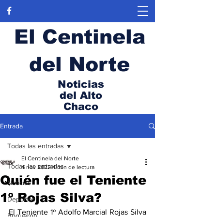
El Centinela
del Norte
Noticias
del Alto
Chaco
Entrada
Todas las entradas
El Centinela del Norte
Todas las entradas
4 nov 2022
4 min de lectura
Quién fue el Teniente
Noticias
1º Rojas Silva?
Deportes
El Teniente 1º Adolfo Marcial Rojas Silva 
Boquerón