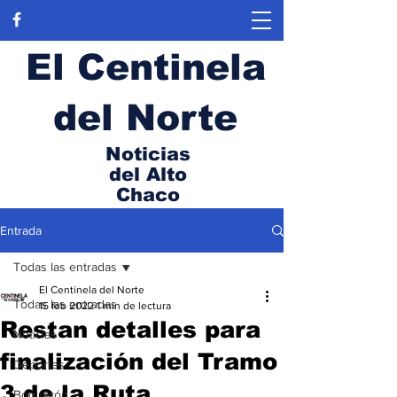
El Centinela
del Norte
Noticias
del Alto
Chaco
Entrada
Todas las entradas
El Centinela del Norte
Todas las entradas
15 feb 2022
1 min de lectura
Restan detalles para
Noticias
finalización del Tramo
Deportes
3 de la Ruta
Boquerón