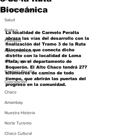
Bioceánica
Estado del Tiempo
Salud
Política
La localidad de Carmelo Peralta 
abraza las vías del desarrollo con la 
Filadelfia
finalización del Tramo 3 de la Ruta 
Bioceánica que conecta dicho 
Puerto Casado
distrito con la localidad de Loma 
Alto Paraguay
Plata, en el departamento de 
Boquerón. El Alto Chaco tendrá 277 
Carmelo Peralta
kilómetros de camino de todo 
tiempo, que abrirán las puertas del 
Concepción
progreso en la comunidad.
Chaco
Amambay
Nuestra Historia
Norte Turismo
Chaco Cultural