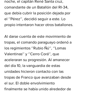
noche, el capitán René Santa cruz, 
comandante de un Batallón del RI-34, 
que debía cubrir la posición dejada por 
el ‘’Pérez‘’, decidió seguir a este. Lo 
propio intentaron hacer otros batallones.​
Al darse cuenta de este movimiento de 
tropas, el comando paraguayo ordenó a 
los regimientos ‘’Rubio Ñú‘’, ‘’Lomas 
Valentinas‘’ y ‘’Cerro Corá‘’, que 
aceleraran su progresión. Al amanecer 
del día 10, la vanguardia de estas 
unidades hicieron contacto con las 
tropas de Franco que avanzaban desde 
el sur. El doble envolvimiento 
finalmente se había unido alrededor de 
la 4.ª  y la 9.ª División.
El regimiento ‘’Lanza‘’ rompe el 