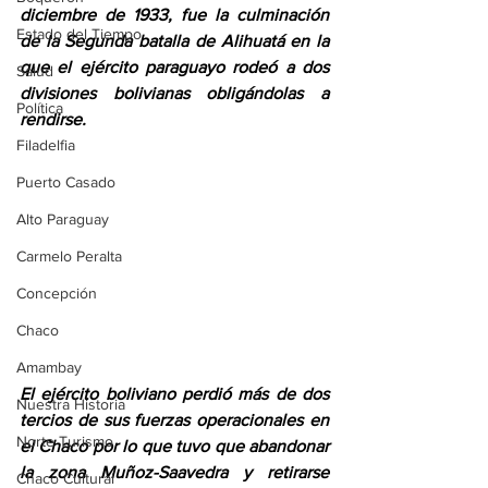
diciembre de 1933, fue la culminación 
Estado del Tiempo
de la Segunda batalla de Alihuatá en la 
que el ejército paraguayo rodeó a dos 
Salud
divisiones bolivianas obligándolas a 
Política
rendirse.
Filadelfia
Puerto Casado
Alto Paraguay
Carmelo Peralta
Concepción
Chaco
Amambay
El ejército boliviano perdió más de dos 
Nuestra Historia
tercios de sus fuerzas operacionales en 
Norte Turismo
el Chaco por lo que tuvo que abandonar 
la zona Muñoz-Saavedra y retirarse 
Chaco Cultural