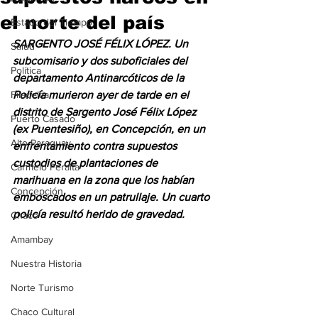
el norte del país
Estado del Tiempo
SARGENTO JOSÉ FÉLIX LÓPEZ. Un 
Salud
subcomisario y dos suboficiales del 
Política
departamento Antinarcóticos de la 
Filadelfia
Policía murieron ayer de tarde en el 
distrito de Sargento José Félix López 
Puerto Casado
(ex Puentesiño), en Concepción, en un 
Alto Paraguay
enfrentamiento contra supuestos 
custodios de plantaciones de 
Carmelo Peralta
marihuana en la zona que los habían 
Concepción
emboscados en un patrullaje. Un cuarto 
policía resultó herido de gravedad.
Chaco
Amambay
Nuestra Historia
Norte Turismo
Chaco Cultural