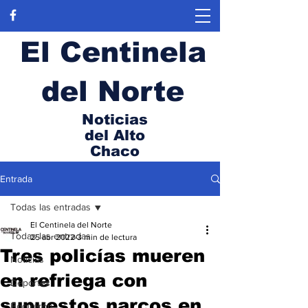
El Centinela
del Norte
Noticias
del Alto
Chaco
Entrada
Todas las entradas
El Centinela del Norte
Todas las entradas
25 abr 2022
3 min de lectura
Tres policías mueren
Noticias
en refriega con
Deportes
supuestos narcos en
Boquerón