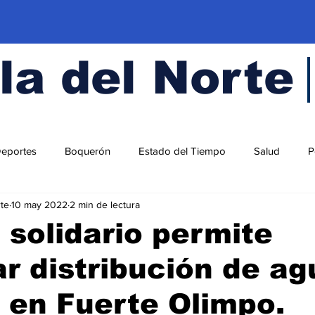
la del Norte
eportes
Boquerón
Estado del Tiempo
Salud
P
rte
10 may 2022
2 min de lectura
y
Carmelo Peralta
Concepción
Chaco
Amamba
 solidario permite
r distribución de ag
l
 en Fuerte Olimpo.