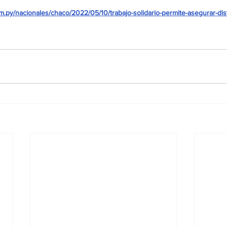
m.py/nacionales/chaco/2022/05/10/trabajo-solidario-permite-asegurar-dis