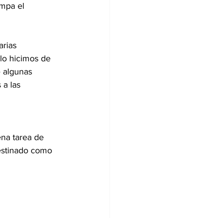
umpa el 
arias 
lo hicimos de 
e algunas 
 a las 
na tarea de 
destinado como 