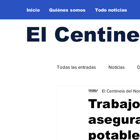
Inicio
Quiénes somos
Todo noticias
El Centine
Todas las entradas
Noticias
D
El Centinela del No
Puerto Casado
Alto Paragua
Trabajo
asegura
Norte Turismo
Chaco Cultura
potable