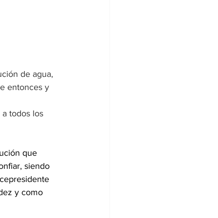
ución de agua, 
e entonces y 
 a todos los 
tución que 
nfiar, siendo 
cepresidente 
dez y como 