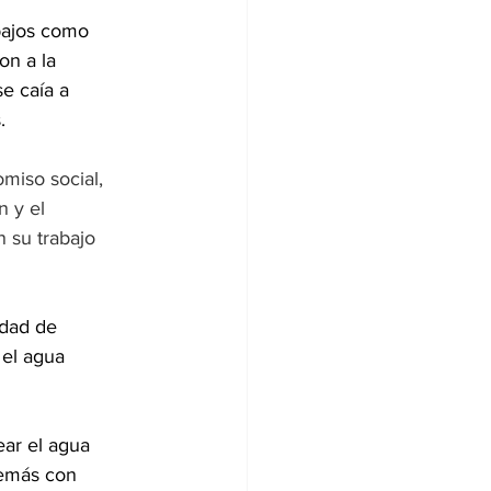
abajos como 
on a la 
e caía a 
.
miso social, 
 y el 
 su trabajo 
dad de 
 el agua 
ar el agua 
demás con 