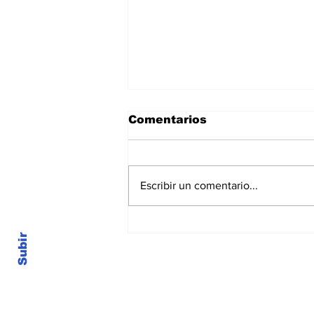
Comentarios
Escribir un comentario...
Conociendo nuestras
Subir
raíces: Comunidad
Nivaclé.