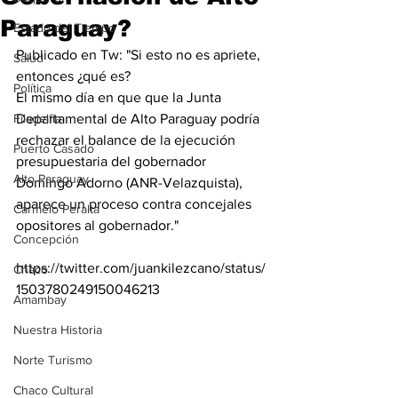
Paraguay?
Estado del Tiempo
Publicado en Tw: "Si esto no es apriete, 
Salud
entonces ¿qué es?
Política
El mismo día en que que la Junta 
Filadelfia
Departamental de Alto Paraguay podría 
rechazar el balance de la ejecución 
Puerto Casado
presupuestaria del gobernador 
Alto Paraguay
Domingo Adorno (ANR-Velazquista), 
aparece un proceso contra concejales 
Carmelo Peralta
opositores al gobernador."
Concepción
https://twitter.com/juankilezcano/status/
Chaco
1503780249150046213
Amambay
Nuestra Historia
Norte Turismo
Chaco Cultural