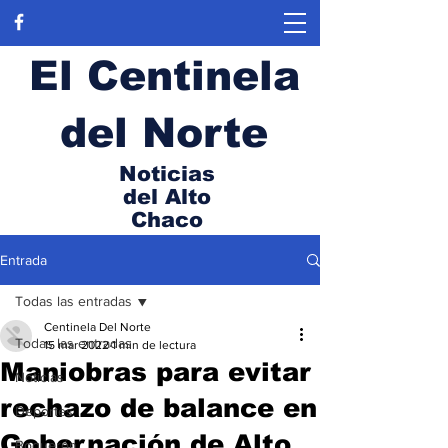
El Centinela
del Norte
Noticias
del Alto
Chaco
Entrada
Todas las entradas
Centinela Del Norte
Todas las entradas
15 mar 2022
1 min de lectura
Maniobras para evitar
Noticias
rechazo de balance en
Deportes
Gobernación de Alto
Boquerón